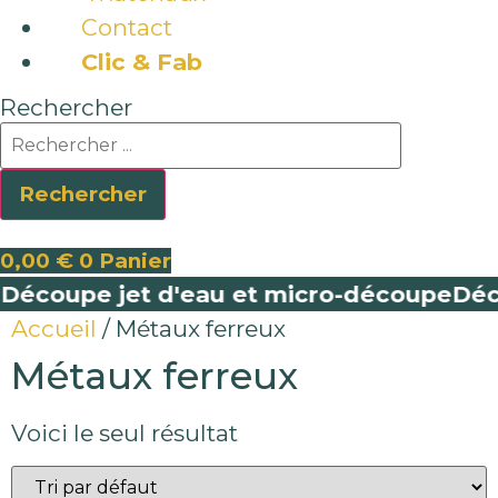
Contact
Clic & Fab
Rechercher
Rechercher
0,00
€
0
Panier
écoupe jet d'eau et micro-découpe
Déco
Accueil
/ Métaux ferreux
Métaux ferreux
Voici le seul résultat