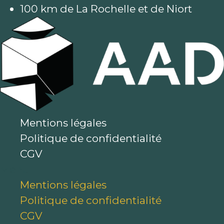
100 km de La Rochelle et de Niort
Les
opti
peuv
être
choi
sur
la
pag
Mentions légales
du
Politique de confidentialité
prod
CGV
Menu
Mentions légales
Politique de confidentialité
CGV