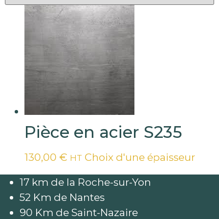
Pièce en acier S235
Ce
130,00
€
Choix d'une épaisseur
HT
prod
17 km de la Roche-sur-Yon
a
52 Km de Nantes
plus
90 Km de Saint-Nazaire
varia