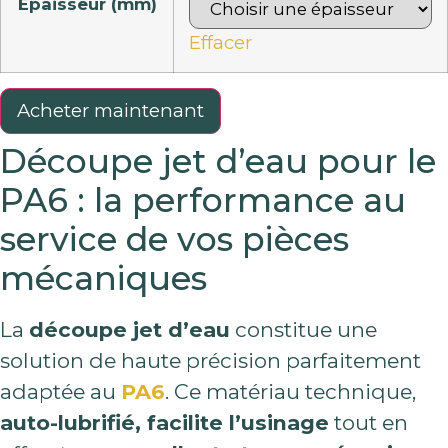
Épaisseur (mm)
Effacer
quantité
Acheter maintenant
de
Pièce
Découpe jet d’eau pour le
en
PA6
PA6 : la performance au
service de vos pièces
mécaniques
La
découpe jet d’eau
constitue une
solution de haute précision parfaitement
adaptée au
PA6
. Ce matériau technique,
auto-lubrifié, facilite l’usinage
tout en