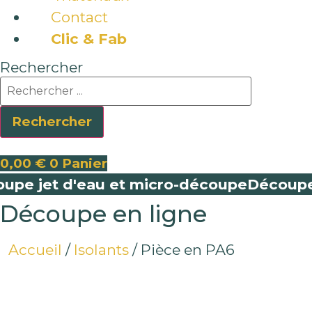
Contact
Clic & Fab
Rechercher
Rechercher
0,00
€
0
Panier
e jet d'eau et micro-découpe
Découpe je
Découpe en ligne
Accueil
/
Isolants
/ Pièce en PA6